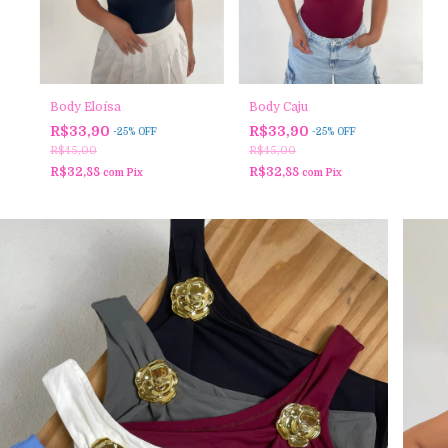
Body Eloísa
Body Caju
R$33,90
R$33,90
-
25
%
OFF
-
25
%
OFF
R$45,00
R$45,00
R$32,88
R$32,88
com
Pix
com
Pix