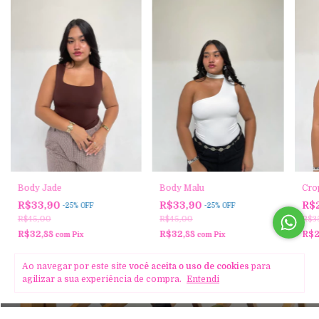
Body Jade
Body Malu
Cro
R$33,90
R$33,90
R$
-
25
%
OFF
-
25
%
OFF
R$45,00
R$45,00
R$3
R$32,88
R$32,88
R$2
com
Pix
com
Pix
Ao navegar por este site
você aceita o uso de cookies
para
SOBRE NÓS
agilizar a sua experiência de compra.
Entendi