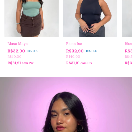
Blusa Maya
Blusa Isa
Blu
R$32,90
R$32,90
R$
-
18
%
OFF
-
18
%
OFF
R$40,00
R$40,00
R$4
R$31,91
R$31,91
R$3
com
Pix
com
Pix